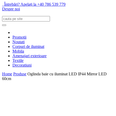
Întrebări? Apelați la +40 786 539 779
Despre noi
Promotii
Noutati
Corpuri de iluminat
Mobila
Amenajari exterioare
Textile
Decoratiuni
Home
Produse
Oglinda baie cu iluminat LED IP44 Mirror LED
60cm