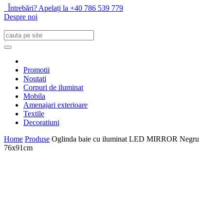
Întrebări? Apelați la +40 786 539 779
Despre noi
Promotii
Noutati
Corpuri de iluminat
Mobila
Amenajari exterioare
Textile
Decoratiuni
Home
Produse
Oglinda baie cu iluminat LED MIRROR Negru
76x91cm