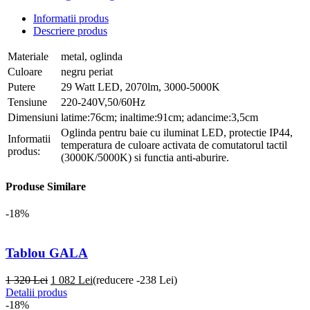
Informatii produs
Descriere produs
Materiale
metal, oglinda
Culoare
negru periat
Putere
29 Watt LED, 2070lm, 3000-5000K
Tensiune
220-240V,50/60Hz
Dimensiuni
latime:76cm; inaltime:91cm; adancime:3,5cm
Oglinda pentru baie cu iluminat LED, protectie IP44,
Informatii
temperatura de culoare activata de comutatorul tactil
produs:
(3000K/5000K) si functia anti-aburire.
Produse Similare
-18%
Tablou GALA
1 320 Lei
1 082
Lei
(reducere -238 Lei)
Detalii produs
-18%