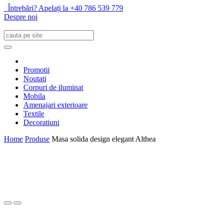
Întrebări? Apelați la +40 786 539 779
Despre noi
Promotii
Noutati
Corpuri de iluminat
Mobila
Amenajari exterioare
Textile
Decoratiuni
Home
Produse
Masa solida design elegant Althea