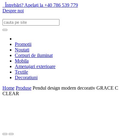
Întrebări? Apelați la +40 786 539 779
Despre noi
Promotii
Noutati
Corpuri de iluminat
Mobila
Amenajari exterioare
Textile
Decoratiuni
Home
Produse
Pendul design modern decorativ GRACE C
CLEAR